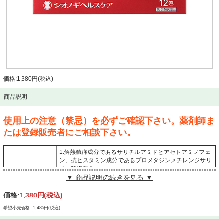
価格:1,380円(税込)
商品説明
使用上の注意（禁忌）を必ずご確認下さい。薬剤師ま
たは登録販売者にご相談下さい。
1.解熱鎮痛成分であるサリチルアミドとアセトアミノフェ
ン、抗ヒスタミン成分であるプロメタジンメチレンジサリ
チル酸塩配合。
▼ 商品説明の続きを見る ▼
2.痛みをおさえるはたらきを助ける無水カフェインの4つ
商品説明
の有効成分配合。
3.「のどの痛み」「発熱」「鼻みず」などのかぜの諸症状
価格:
1,380円
(税込)
にすぐれた効果を発揮します。
希望小売価格:
1,485円(税込)
4.非ピリン系のかぜ薬です。